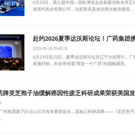
6月25日，第九届中国—亚欧博览会在新疆乌鲁木齐正
农现代农业有限公司，分驻医药及农业两大板块展馆。
赴约2026夏季达沃斯论坛！广药集团
2026-06-26 09:40:20
6月23日至25日，夏季达沃斯论坛在辽宁大连举行。
发展经验，向全球传递“再造一个广药”的战略愿景。
药牌灵芝孢子油缓解癌因性疲乏科研成果荣获美国
8
强广药集团旗下白云山汉方传来重磅喜讯，其核心科研成果——《灵芝孢
利。