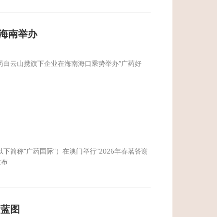
在海南举办
药白云山携旗下企业在海南海口乘势举办“广药好
下简称“广药国际”）在澳门举行“2026年春茗答谢
发布
新蓝图