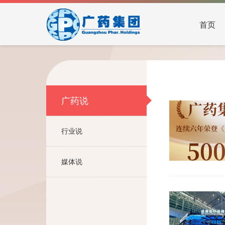
首页
广药说
行业说
媒体说