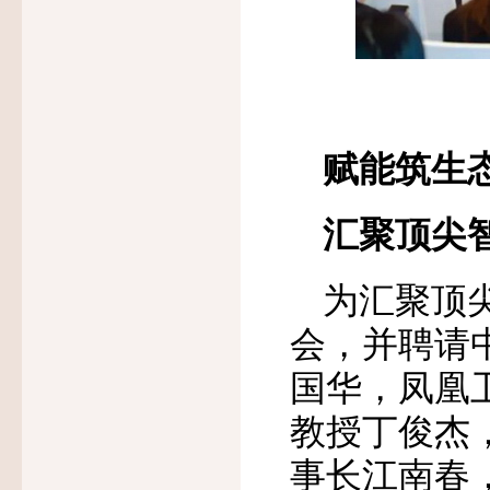
赋能筑生
汇聚顶尖
为汇聚顶
会，并聘请
国华，凤凰
教授丁俊杰
事长江南春