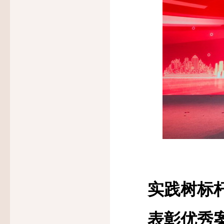
实践树标
表彰优秀