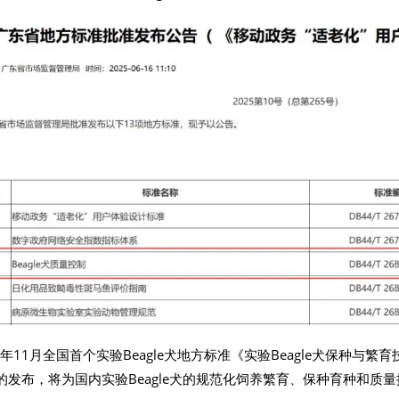
4年11月全国首个实验Beagle犬地方标准《实验Beagle犬保种与繁
的发布，将为国内实验Beagle犬的规范化饲养繁育、保种育种和质