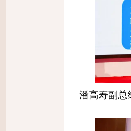
潘高寿副总