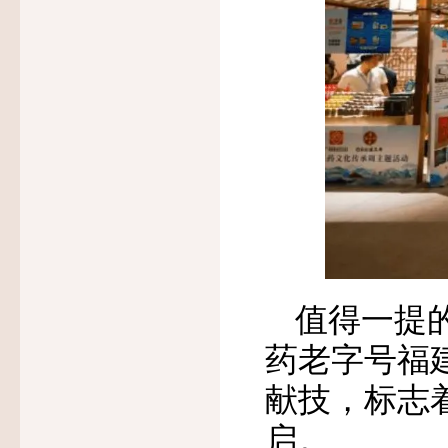
值得一提
药老字号福
献技，标志着
启。