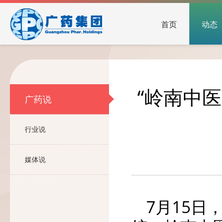
首页
动态
“岭南中
广药说
行业说
媒体说
7月15