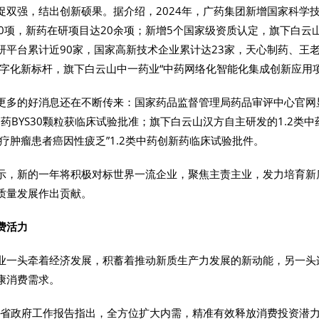
促双强，结出创新硕果。据介绍，2024年，广药集团新增国家科学
00项，新药在研项目达20余项；新增5个国家级资质认定，旗下白云
研平台累计近90家，国家高新技术企业累计达23家，天心制药、王
数字化新标杆，旗下白云山中一药业“中药网络化智能化集成创新应用
更多的好消息还在不断传来：国家药品监督管理局药品审评中心官网
中药BYS30颗粒获临床试验批准；旗下白云山汉方自主研发的1.2类中药
疗肿瘤患者癌因性疲乏”1.2类中药创新药临床试验批件。
示，新的一年将积极对标世界一流企业，聚焦主责主业，发力培育新
质量发展作出贡献。
费活力
业一头牵着经济发展，积蓄着推动新质生产力发展的新动能，另一头
康消费需求。
广东省政府工作报告指出，全方位扩大内需，精准有效释放消费投资潜