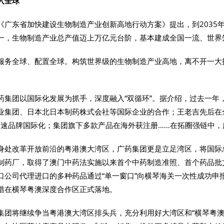
入全球
《广东省加快建设生物制造产业创新高地行动方案》提出，到2035
一，生物制造产业总产值迈上万亿元台阶，基本建成全国一流、世界
服务全球、配置全球。构筑世界级的生物制造产业高地，离不开一大
药集团以国际化发展为抓手，深度融入“双循环”。据介绍，过去一年
业集团、日本北日本制药株式会社等国际企业的合作；王老吉先后在
I”，加速品牌国际化；集团旗下多款产品在海外获注册……在拓圈强链中
身处改革开放前沿的粤港澳大湾区，广药集团更是立足湾区，将国际
制药厂，取得了澳门中药法实施以来首个中药制造准照、首个药品批
口公司代理进口的多种药品通过“单一窗口”向横琴海关一次性成功申报
措在横琴粤澳深度合作区正式落地。
集团将继续争当粤港澳大湾区排头兵，充分利用好大湾区和“横琴粤澳