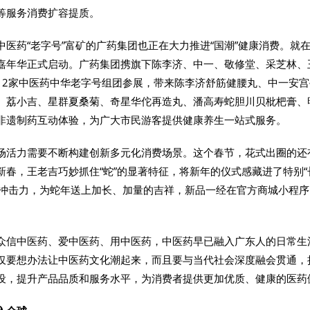
等服务消费扩容提质。
医药“老字号”富矿的广药集团也正在大力推进“国潮”健康消费。就在1
嘉年华正式启动。广药集团携旗下陈李济、中一、敬修堂、采芝林、
12家中医药中华老字号组团参展，带来陈李济舒筋健腰丸、中一安
、荔小吉、星群夏桑菊、奇星华佗再造丸、潘高寿蛇胆川贝枇杷膏、
非遗制药互动体验，为广大市民游客提供健康养生一站式服务。
场活力需要不断构建创新多元化消费场景。这个春节，花式出圈的还
新春，王老吉巧妙抓住“蛇”的显著特征，将新年的仪式感藏进了特别“
觉冲击力，为蛇年送上加长、加量的吉祥，新品一经在官方商城小程
。
众信中医药、爱中医药、用中医药，中医药早已融入广东人的日常生
仅要想办法让中医药文化潮起来，而且要与当代社会深度融会贯通，
设，提升产品品质和服务水平，为消费者提供更加优质、健康的医药