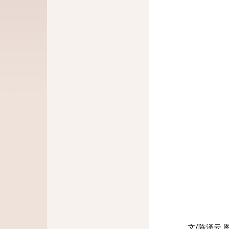
文/陈泽云 