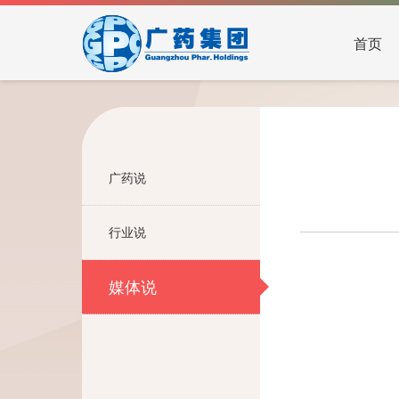
首页
广药说
行业说
媒体说