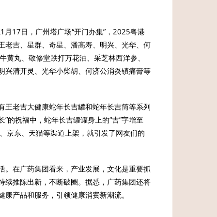
月17日，广州塔广场“开门办集”，2025粤港
王老吉、星群、奇星、潘高寿、明兴、光华、何
宫牛黄丸、敬修堂跌打万花油、采芝林西洋参、
明兴清开灵、光华小柴胡、何济公消炎镇痛膏等
有王老吉大健康蛇年长吉罐和蛇年长吉筒等系列
长”的祝福中，蛇年长吉罐罐身上的“吉”字增至
序、京东、天猫等渠道上架，就引发了网友们的
活。在广药集团看来，产业发展，文化是重要抓
持续推陈出新，不断破圈。据悉，广药集团还将
健康产品和服务，引领健康消费新潮流。