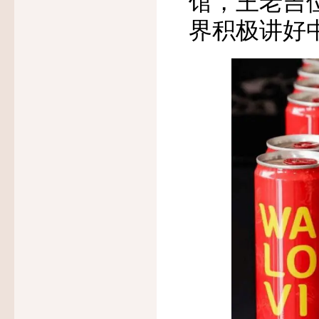
馆，王老吉
界积极讲好