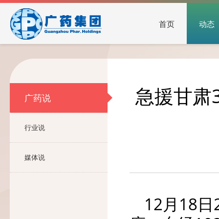
首页
动态
急援甘肃
广药说
行业说
媒体说
12月18