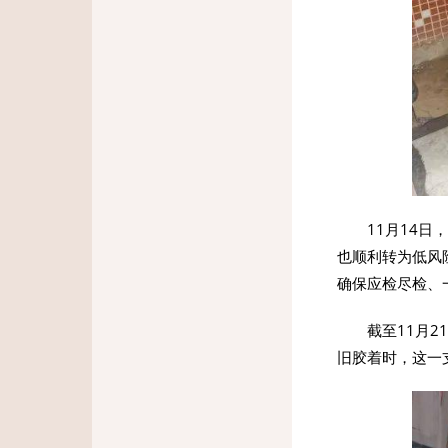
11月14
也顺利转为低风
确保应检尽检、一
截至11月
旧胶着时，这一