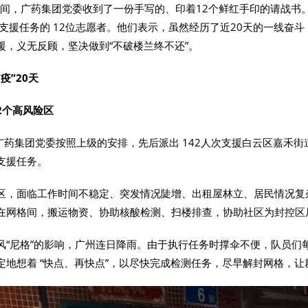
日夜间，广药集团党委收到了一份手写的、印着12个鲜红手印的请战
区支援任务的 12位志愿者。他们表示，虽然经历了近20天的一线奋
援，义无反顾，坚决做到“不破楼兰终不还”。
疫”20天
2个高风险区
，广药集团党委按照上级的安排，先后派出 142人次支援白云区嘉禾街
支援任务。
区，面临工作时间不稳定、突发情况陡增、出租屋林立、居民情况复
在网格间，搬运物资、协助核酸检测、扫楼排查，协助社区为封控区
风“尼格”的影响，广州连日降雨。由于执行任务时撑伞不便，队员们
定地想着 “快点、再快点”，以尽快完成检测任务，尽早解封网格，