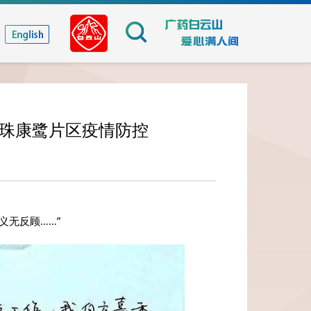
海珠康鹭片区疫情防控
义无反顾……”