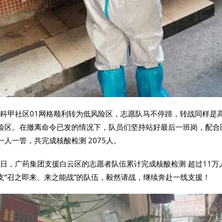
日，科甲社区01网格顺利转为低风险区，志愿队马不停蹄，转战同样是高
险区。在撤离命令已发的情况下，队员们坚持站好最后一班岗，配合
人一管，共完成核酸检测 2075人。
21日，广药集团支援白云区的志愿者队伍累计完成核酸检测 超过11万
支“召之即来、来之能战”的队伍，毅然请战，继续奔赴一线支援！