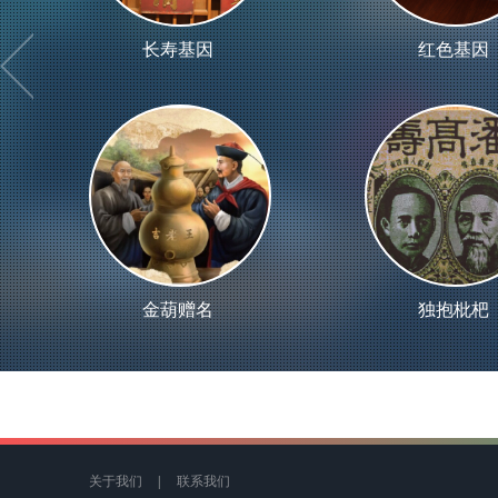
长寿基因
红色基因
金葫赠名
独抱枇杷
关于我们
|
联系我们